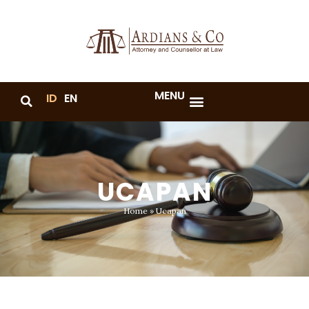
MENU
ID
EN
UCAPAN
Home
»
Ucapan