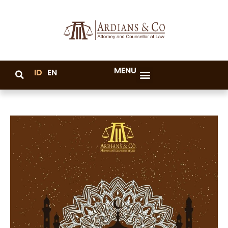
MENU
ID
EN