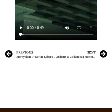
PREVIOUS
NEXT
Merayakan 9 Tahun Kebersamaan, Ardians & Co Gelar Gathering Anniversary di Sentul
Ardians & Co kembali menorehkan prestasi membanggakan dalam Hukumonline Top 100 Indonesian Law Firms 2026