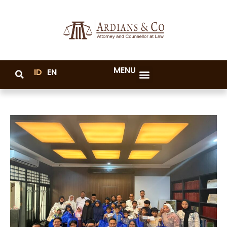
MENU
ID
EN