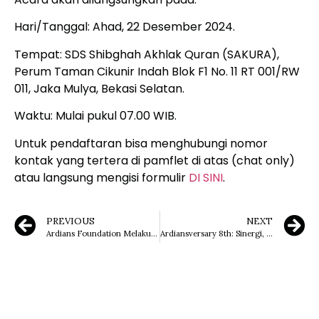
Hari/Tanggal: Ahad, 22 Desember 2024.
Tempat: SDS Shibghah Akhlak Quran (SAKURA),
Perum Taman Cikunir Indah Blok F1 No. 11 RT 001/RW
011, Jaka Mulya, Bekasi Selatan.
Waktu: Mulai pukul 07.00 WIB.
Untuk pendaftaran bisa menghubungi nomor
kontak yang tertera di pamflet di atas (chat only)
atau langsung mengisi formulir
DI SINI
.
PREVIOUS
NEXT
Ardians Foundation Melakukan Kegiatan Pengabdian Masyarakat Berupa Membagikan Beras & Jadwal Imsakiyah
Ardiansversary 8th: Sinergi, Berbagi dan Peduli Bukti Kepedulian Ardians & Co