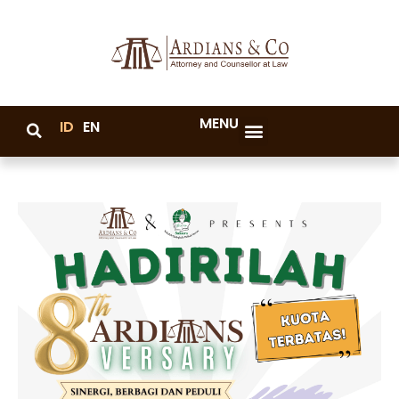
MENU
ID
EN