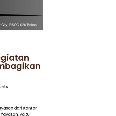
egiatan
embagikan
nts
ayasan dari Kantor
Yayasan, yaitu