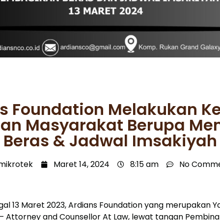
s Foundation Melakukan K
an Masyarakat Berupa M
Beras & Jadwal Imsakiyah
mikrotek
Maret 14, 2024
8:15 am
No Comme
gal 13 Maret 2023, Ardians Foundation yang merupakan Y
– Attorney and Counsellor At Law, lewat tangan Pembina 