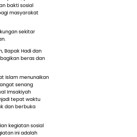
n bakti sosial
bagi masyarakat
gkungan sekitar
an.
, Bapak Hadi dan
mbagikan beras dan
mat Islam menunaikan
sangat senang
wal Imsakiyah
jadi tepat waktu
ak dan berbuka
ian kegiatan sosial
iatan ini adalah