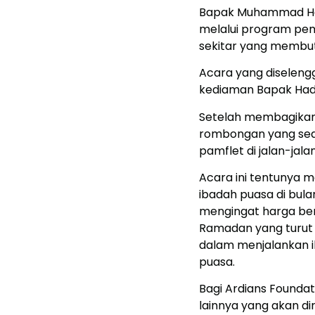
Bapak Muhammad Hadi 
melalui program pe
sekitar yang membu
Acara yang diselengg
kediaman Bapak Hadi,
Setelah membagikan
rombongan yang sedi
pamflet di jalan-jalan
Acara ini tentunya m
ibadah puasa di bul
mengingat harga bera
Ramadan yang turut 
dalam menjalankan i
puasa.
Bagi Ardians Foundati
lainnya yang akan di