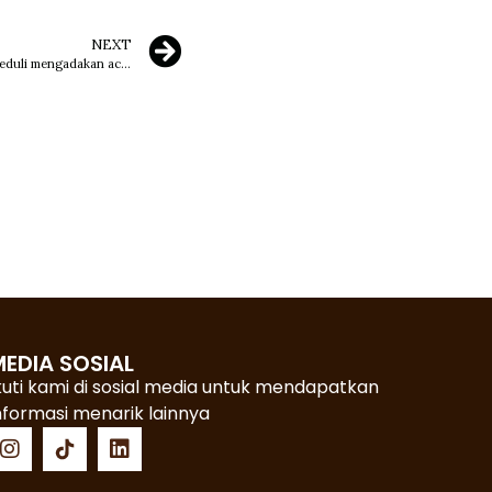
NEXT
Ardiansversary 8th: Sinergi, Berbagi dan Peduli mengadakan acara Khitanan Massal, Santunan dan Cek Kesehatan Gratis
EDIA SOSIAL
kuti kami di sosial media untuk mendapatkan
nformasi menarik lainnya