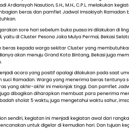
Ardiansyah Nasution, S.H., M.H., C.P.L. melakukan kegiata
mbagian beras dan pamflet Jadwal Imsakiyah Ramadan 
tuhkan.
arakan sore hari sebelum buka puasa ini dilakukan di lin
 yaitu di Cluster Pesona Jaka Mulya Permai, Bekasi Selat
 beras kepada warga sekitar Cluster yang membutuhkan
anya akan menuju Grand Kota Bintang, Bekasi juga me
.
enjadi acara yang positif apalagi dilakukan pada saat u
an suci Ramadan. Warga yang menerima beras tentunya 
s yang akhir-akhir ini melonjak tinggi. Dan pamflet Jad
juga dibagikan diharapkan membuat para penerima men
badah sholat 5 waktu, juga mengetahui waktu sahur, ims
on sendiri, kegiatan ini menjadi kegiatan awal dari rangka
rencanakan untuk digelar di kemudian hari. Dan tujuan keg